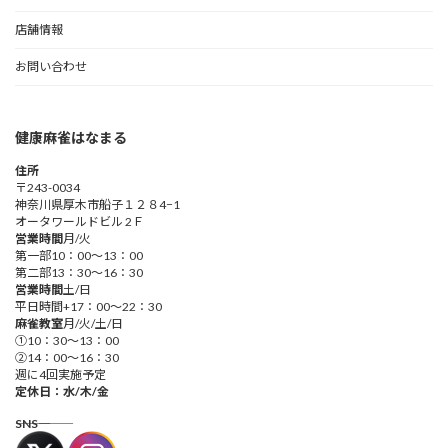
店舗情報
お問い合わせ
健康麻雀はなまる
住所
〒243-0034
神奈川県厚木市船子１２８4−1
オータワールドビル 2Ｆ
営業時間
月/火
第一部10：00～13：00
第二部13：30～16：30
営業時間
土/日
平日時間+17：00～22：30
麻雀教室
月/火/土/日
①10：30～13：00
②14：00～16：30
週に4回実施予定
定休日：水/木/金
―――SNS―――