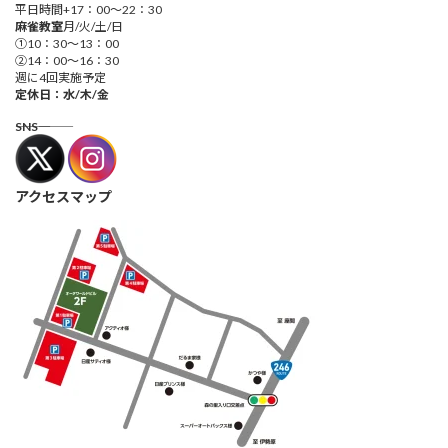
平日時間+17：00～22：30
麻雀教室
月/火/土/日
①10：30～13：00
②14：00～16：30
週に4回実施予定
定休日：水/木/金
―――SNS―――
アクセスマップ